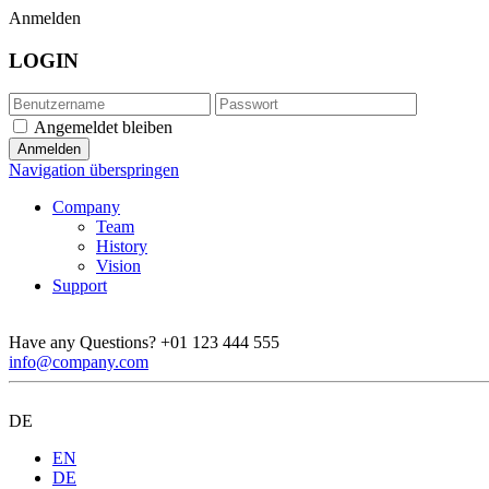
Anmelden
LOGIN
Angemeldet bleiben
Navigation überspringen
Company
Team
History
Vision
Support
Have any Questions?
+01 123 444 555
info@company.com
DE
EN
DE