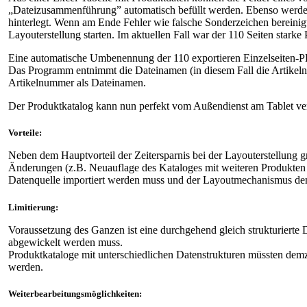
„Dateizusammenführung” automatisch befüllt werden. Ebenso werden 
hinterlegt. Wenn am Ende Fehler wie falsche Sonderzeichen bereinigt
Layouterstellung starten. Im aktuellen Fall war der 110 Seiten stark
Eine automatische Umbenennung der 110 exportieren Einzelseiten-PDFs
Das Programm entnimmt die Dateinamen (in diesem Fall die Artikel
Artikelnummer als Dateinamen.
Der Produktkatalog kann nun perfekt vom Außendienst am Tablet v
Vorteile:
Neben dem Hauptvorteil der Zeitersparnis bei der Layouterstellung grei
Änderungen (z.B. Neuauflage des Kataloges mit weiteren Produkten o
Datenquelle importiert werden muss und der Layoutmechanismus den
Limitierung:
Voraussetzung des Ganzen ist eine durchgehend gleich strukturierte Da
abgewickelt werden muss.
Produktkataloge mit unterschiedlichen Datenstrukturen müssten d
werden.
Weiterbearbeitungsmöglichkeiten: