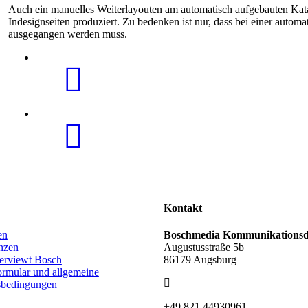
Auch ein manuelles Weiterlayouten am automatisch aufgebauten Kata
Indesignseiten produziert. Zu bedenken ist nur, dass bei einer autom
ausgegangen werden muss.
Kontakt
en
Boschmedia Kommunikationsd
nzen
Augustusstraße 5b
terviewt Bosch
86179 Augsburg
ormular und allgemeine
sbedingungen
+49 821 44930961