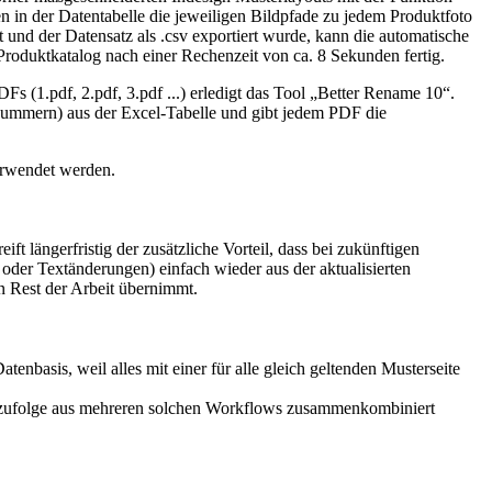
in der Datentabelle die jeweiligen Bildpfade zu jedem Produktfoto
 und der Datensatz als .csv exportiert wurde, kann die automatische
e Produktkatalog nach einer Rechenzeit von ca. 8 Sekunden fertig.
 (1.pdf, 2.pdf, 3.pdf ...) erledigt das Tool „Better Rename 10“.
nummern) aus der Excel-Tabelle und gibt jedem PDF die
erwendet werden.
ft längerfristig der zusätzliche Vorteil, dass bei zukünftigen
der Textänderungen) einfach wieder aus der aktualisierten
 Rest der Arbeit übernimmt.
tenbasis, weil alles mit einer für alle gleich geltenden Musterseite
emzufolge aus mehreren solchen Workflows zusammenkombiniert